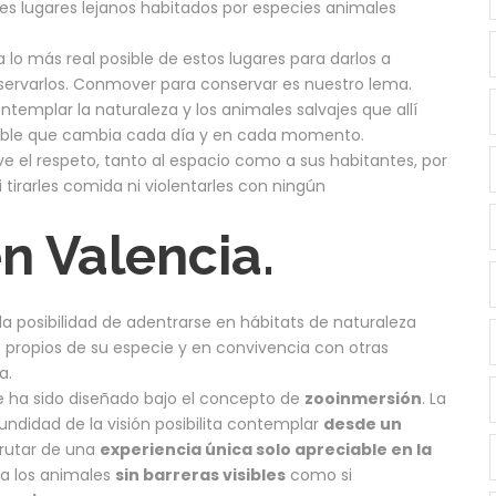
des lugares lejanos habitados por especies animales
a lo más real posible de estos lugares para darlos a
ervarlos. Conmover para conservar es nuestro lema.
ontemplar la naturaleza y los animales salvajes que allí
etible que cambia cada día y en cada momento.
ave el respeto, tanto al espacio como a sus habitantes, por
i tirarles comida ni violentarles con ningún
n Valencia.
 la posibilidad de adentrarse en hábitats de naturaleza
s propios de su especie y en convivencia con otras
a.
 ha sido diseñado bajo el concepto de
zooinmersión
. La
undidad de la visión posibilita contemplar
desde un
frutar de una
experiencia única solo apreciable en la
 a los animales
sin barreras visibles
como si