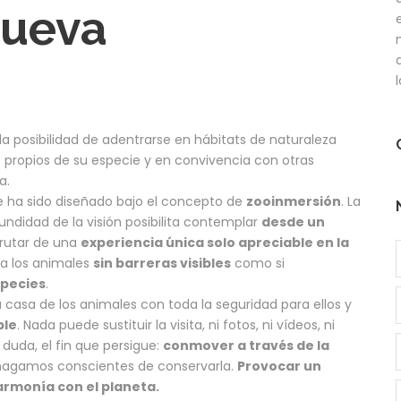
nueva
 la posibilidad de adentrarse en hábitats de naturaleza
s propios de su especie y en convivencia con otras
a.
 ha sido diseñado bajo el concepto de
zooinmersión
. La
undidad de la visión posibilita contemplar
desde un
frutar de una
experiencia única solo apreciable en la
 a los animales
sin barreras visibles
como si
species
.
 casa de los animales con toda la seguridad para ellos y
ble
. Nada puede sustituir la visita, ni fotos, ni vídeos, ni
 duda, el fin que persigue:
conmover a través de la
s hagamos conscientes de conservarla.
Provocar un
armonía con el planeta.