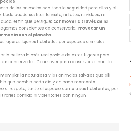
species
.
sa de los animales con toda la seguridad para ellos y el
e
. Nada puede sustituir la visita, ni fotos, ni vídeos, ni
 duda, el fin que persigue:
conmover a través de la
s hagamos conscientes de conservarla.
Provocar un
armonía con el planeta.
des lugares lejanos habitados por especies animales
ar la belleza lo más real posible de estos lugares para
sear conservarlos. Conmover para conservar es nuestro
ontemplar la naturaleza y los animales salvajes que allí
etible que cambia cada día y en cada momento.
ave el respeto, tanto al espacio como a sus habitantes, por
i tirarles comida ni violentarles con ningún