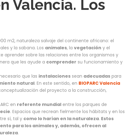
en Valencia. Los
0 m2, naturaleza salvaje del continente africano: el
les y la sabana. Los
animales
, la
vegetación
y el
e aprender sobre las relaciones entre los organismos y
nera que les ayude a
comprender
su funcionamiento y
 necesario que las
instalaciones
sean
adecuadas
para
iento natural
. En este sentido, en
BIOPARC Valencia
 conceptualización del proyecto a la construcción,
OPARC en
referente mundial
entre los parques de
ecie
. Espacios que recrean fielmente los hábitats y en los
re sí, tal y
como lo harían en la naturaleza
.
Estos
ento para los animales y, además, ofrecen al
turaleza
.