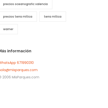
precios oceanografic valencia
precios terra mítica
terra mítica
warner
Más información
WhatsApp 671990310
+6-345-3456-233
hola@misparques.com
+1-345-33454-4
© 2006 MisParques.com