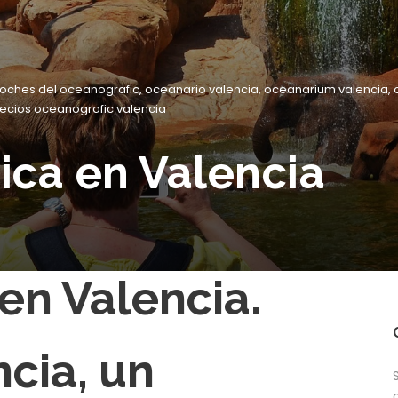
noches del oceanografic
,
oceanario valencia
,
oceanarium valencia
,
ecios oceanografic valencia
ica en Valencia
 en Valencia.
cia, un