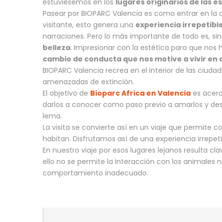
estuviésemos en los
lugares originarios de las e
Pasear por BIOPARC Valencia es como entrar en la ca
visitante, esto genera una
experiencia irrepetibl
narraciones. Pero lo más importante de todo es, sin
belleza
. Impresionar con la estética para que no
cambio de conducta que nos motive a vivir en 
BIOPARC Valencia recrea en el interior de las ciuda
amenazadas de extinción.
El objetivo de
Bioparc Africa en Valencia
es acerc
darlos a conocer como paso previo a amarlos y de
lema.
La visita se convierte así en un viaje que permite c
habitan. Disfrutamos así de una experiencia irrep
En nuestro viaje por esos lugares lejanos resulta cl
ello no se permite la interacción con los animales n
comportamiento inadecuado.