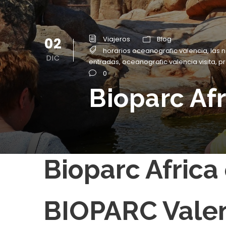
02
Viajeros
Blog
horarios oceanografic valencia
,
las 
DIC
entradas
,
oceanografic valencia visita
,
pr
0
Bioparc Afr
Bioparc Africa
BIOPARC Valen