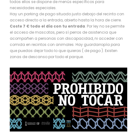
todos ellos se dispone de menús específicos para
necesidades especiales.
Hay un parking de pago situado justo debajo del recinto con
acceso directo a la entrada, abierto hasta la hora de cierre.
Coste 7 € todo el día con tu entrada
. Por ley no se permite
el acceso de mascotas, pero sí perros de asistencia que
acompañen a personas con discapacidad, ni acceder con
comida en recintos con animales. Hay guardarropía para
que puedas dejar todo lo que quieras ( de pago ). Existen
zonas de descanso por todo el parque.