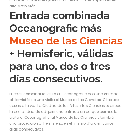
contenido cinematográfico con resoluciones superiores en
alta definición.
Entrada combinada
Oceanografic más
Museo de las Ciencias
+ Hemisferic, válidas
para uno, dos o tres
días consecutivos.
Puedes combinar la visita al Oceanogràfic con una entrada
al Hemisfèric o una visita al Museo de las Ciencias. O las tres
cosas a la vez. La Ciudad de las Artes y las Ciencias te ofrece
la posibilidad de adquirir una entrada única que permite la
visita al Oceanogràfic, al Museo de las Ciencias y también
una proyección al Hemisfèric, en el mismo día o en varios
días consecutivos.