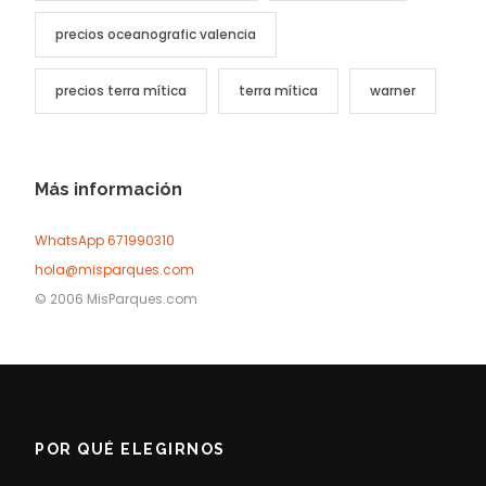
precios oceanografic valencia
precios terra mítica
terra mítica
warner
Más información
WhatsApp 671990310
+6-345-3456-233
hola@misparques.com
+1-345-33454-4
© 2006 MisParques.com
POR QUÉ ELEGIRNOS