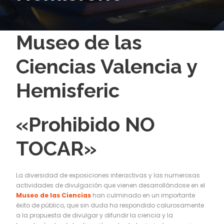
Museo de las
Ciencias Valencia y
Hemisferic
«Prohibido NO
TOCAR»
La diversidad de exposiciones interactivas y las numerosas
actividades de divulgación que vienen desarrollándose en el
Museo de las Ciencias
han culminado en un importante
éxito de público, que sin duda ha respondido calurosamente
a la propuesta de divulgar y difundir la ciencia y la